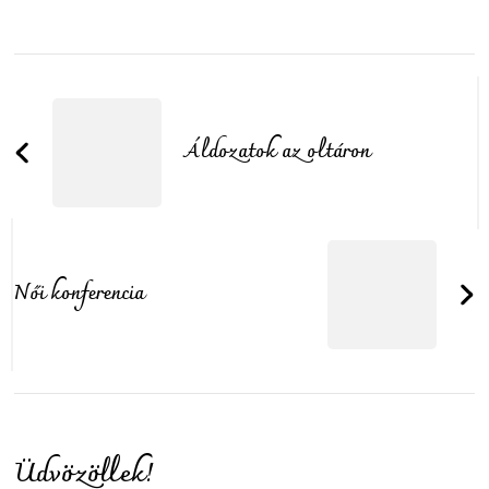
Post
Navigation
Áldozatok az oltáron
Női konferencia
Üdvözöllek!