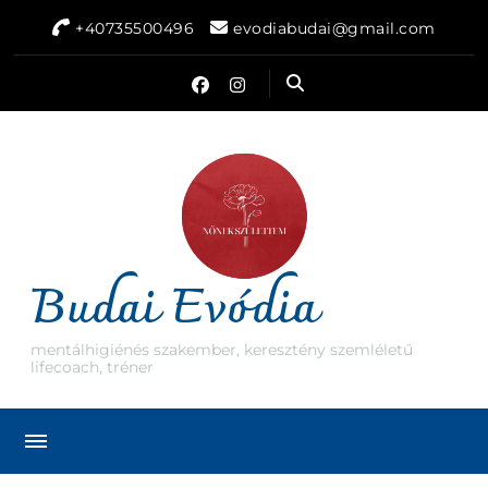
+40735500496
evodiabudai@gmail.com
Budai Evódia
mentálhigiénés szakember, keresztény szemléletű
lifecoach, tréner