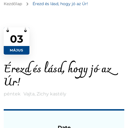
Kezdőlap
Érezd és lásd, hogy jó az Úr!
03
MÁJUS
Érezd és lásd, hogy jó az
Úr!
péntek
Vajta, Zichy kastély
Date