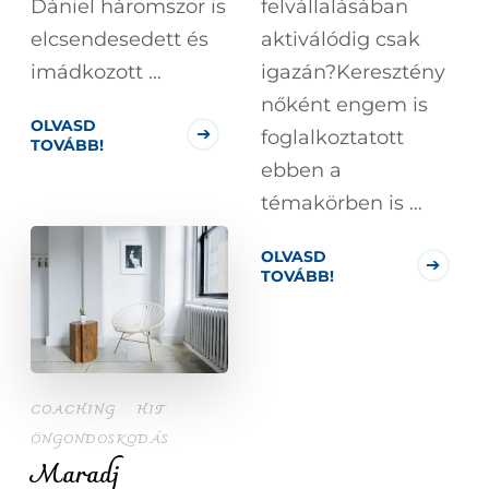
Dániel háromszor is
felvállalásában
elcsendesedett és
aktiválódig csak
imádkozott …
igazán?Keresztény
nőként engem is
OLVASD
foglalkoztatott
TOVÁBB!
ebben a
témakörben is …
OLVASD
TOVÁBB!
COACHING
HIT
ÖNGONDOSKODÁS
Maradj