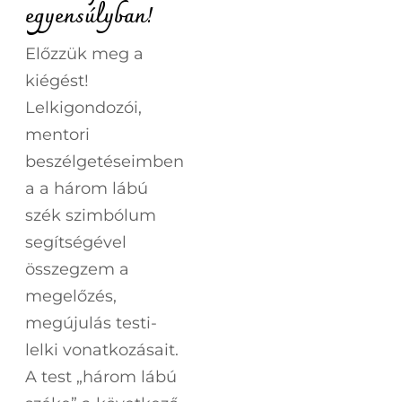
egyensúlyban!
Előzzük meg a
kiégést!
Lelkigondozói,
mentori
beszélgetéseimben
a a három lábú
szék szimbólum
segítségével
összegzem a
megelőzés,
megújulás testi-
lelki vonatkozásait.
A test „három lábú