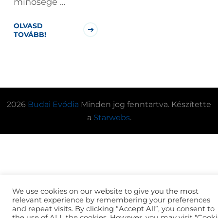
minősége …
OLVASD
TOVÁBB!
2026
Budai Evódia
Minden jog fenntartva. Készítette
a
Starwebs
.
We use cookies on our website to give you the most
relevant experience by remembering your preferences
and repeat visits. By clicking “Accept All”, you consent to
the use of ALL the cookies. However, you may visit "Cook