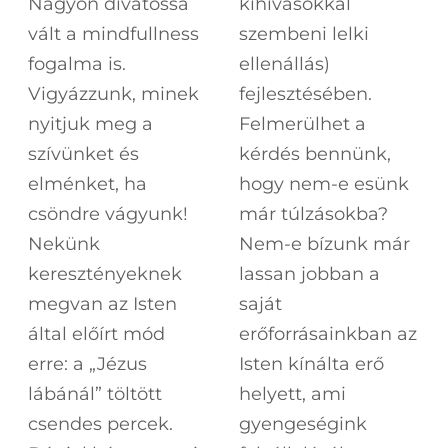
Nagyon divatossá
kihívásokkal
vált a mindfullness
szembeni lelki
fogalma is.
ellenállás)
Vigyázzunk, minek
fejlesztésében.
nyitjuk meg a
Felmerülhet a
szívünket és
kérdés bennünk,
elménket, ha
hogy nem-e esünk
csöndre vágyunk!
már túlzásokba?
Nekünk
Nem-e bízunk már
keresztényeknek
lassan jobban a
megvan az Isten
saját
által előírt mód
erőforrásainkban az
erre: a „Jézus
Isten kínálta erő
lábánál” töltött
helyett, ami
csendes percek.
gyengeségink