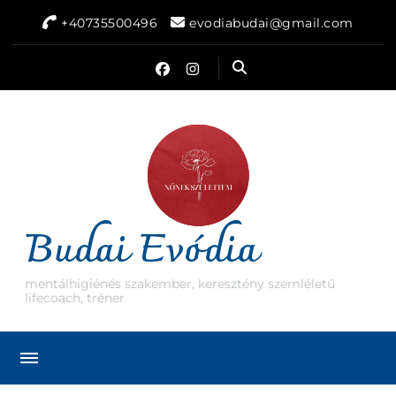
+40735500496
evodiabudai@gmail.com
Budai Evódia
mentálhigiénés szakember, keresztény szemléletű
lifecoach, tréner