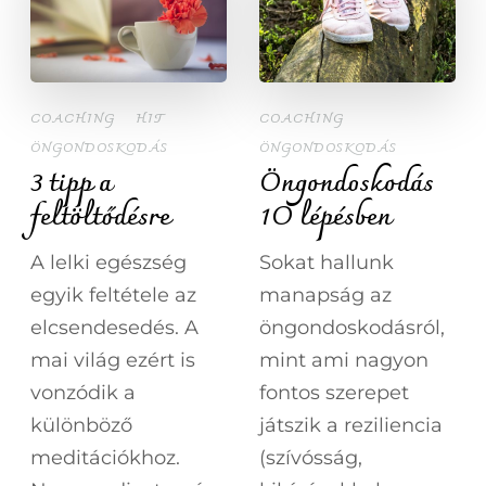
COACHING
HIT
COACHING
ÖNGONDOSKODÁS
ÖNGONDOSKODÁS
3 tipp a
Öngondoskodás
feltöltődésre
1O lépésben
A lelki egészség
Sokat hallunk
egyik feltétele az
manapság az
elcsendesedés. A
öngondoskodásról,
mai világ ezért is
mint ami nagyon
vonzódik a
fontos szerepet
különböző
játszik a reziliencia
meditációkhoz.
(szívósság,