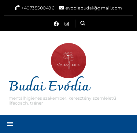
+40735500496
evodiabudai@gmail.com
Budai Evódia
mentálhigiénés szakember, keresztény szemléletű
lifecoach, tréner