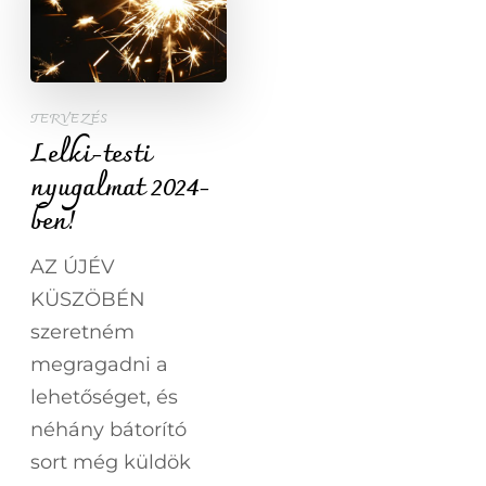
TERVEZÉS
Lelki-testi
nyugalmat 2024-
ben!
AZ ÚJÉV
KÜSZÖBÉN
szeretném
megragadni a
lehetőséget, és
néhány bátorító
sort még küldök