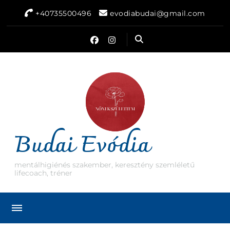
+40735500496
evodiabudai@gmail.com
Budai Evódia
mentálhigiénés szakember, keresztény szemléletű
lifecoach, tréner