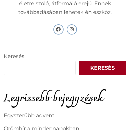
életre szóló, átformáló erejű. Ennek
továbbadásában lehetek én eszköz.
Keresés
KERESÉS
Legrissebb bejegyzések
Egyszerűbb advent
Örömhír a mindennapokban