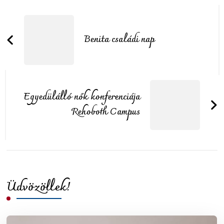
Post
Navigation
Benita családi nap
Egyedülálló nők konferenciája
Rehoboth Campus
Üdvözöllek!