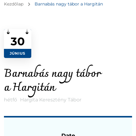
Kezdőlap
Barnabás nagy tábor a Hargitán
30
JÚNIUS
Barnabás nagy tábor
a Hargitán
hétfő
Hargita Keresztény Tábor
Date