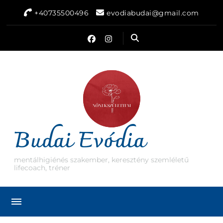
+40735500496
evodiabudai@gmail.com
Budai Evódia
mentálhigiénés szakember, keresztény szemléletű
lifecoach, tréner