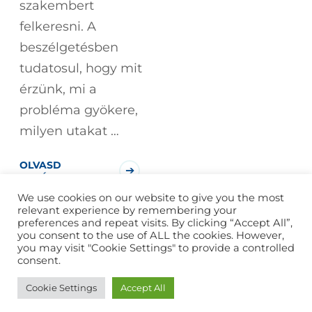
szakembert
felkeresni. A
beszélgetésben
tudatosul, hogy mit
érzünk, mi a
probléma gyökere,
milyen utakat …
OLVASD
TOVÁBB!
We use cookies on our website to give you the most
relevant experience by remembering your
preferences and repeat visits. By clicking “Accept All”,
you consent to the use of ALL the cookies. However,
you may visit "Cookie Settings" to provide a controlled
consent.
2026
Budai Evódia
Minden jog fenntartva. Készítette
Cookie Settings
Accept All
a
Starwebs
.