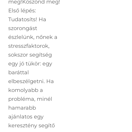
meg!Köszönd meg!
Első lépés:
Tudatosíts! Ha
szorongást
észlelünk, nőnek a
stresszfaktorok,
sokszor segítség
egy jó tükör: egy
baráttal
elbeszélgetni. Ha
komolyabb a
probléma, minél
hamarabb
ajánlatos egy
keresztény segítő