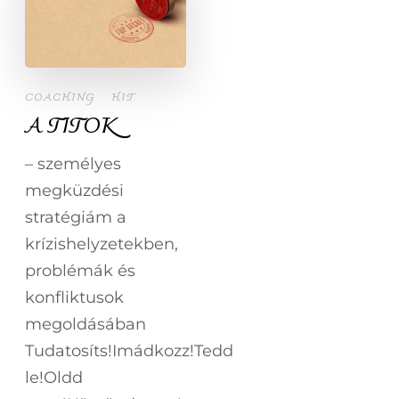
COACHING
HIT
A TITOK
– személyes
megküzdési
stratégiám a
krízishelyzetekben,
problémák és
konfliktusok
megoldásában
Tudatosíts!Imádkozz!Tedd
le!Oldd