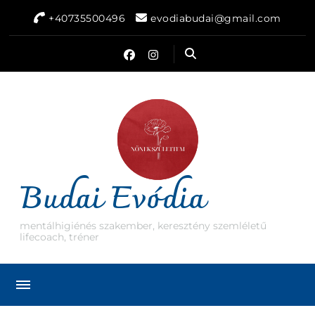
+40735500496
evodiabudai@gmail.com
Budai Evódia
mentálhigiénés szakember, keresztény szemléletű
lifecoach, tréner