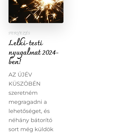
TERVEZÉS
Lelki-testi
nyugalmat 2024-
ben!
AZ ÚJÉV
KÜSZÖBÉN
szeretném
megragadni a
lehetőséget, és
néhány bátorító
sort még küldök