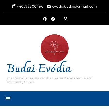
+40735500496
evodiabudai@gmail.com
Budai Evódia
mentálhigiénés szakember, keresztény szemléletű
lifecoach, tréner