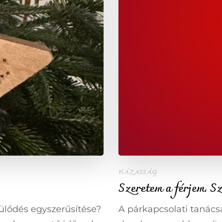
HÁZASSÁG
Szeretem a férjem. Sz
ülődés egyszerűsítése?
A párkapcsolati tanács