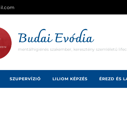
il.com
Budai Evódia
mentálhigiénés szakember, keresztény szemléletű lifec
SZUPERVÍZIÓ
LILIOM KÉPZÉS
ÉREZD ÉS 