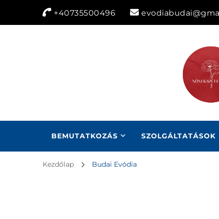
+40735500496
evodiabudai@gma
BEMUTATKOZÁS
SZOLGÁLTATÁSOK
Kezdőlap
Budai Evódia