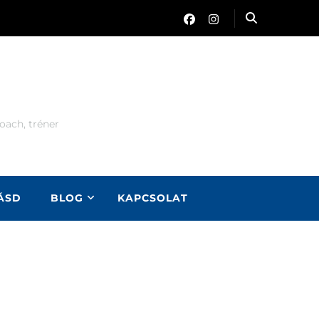
oach, tréner
LÁSD
BLOG
KAPCSOLAT