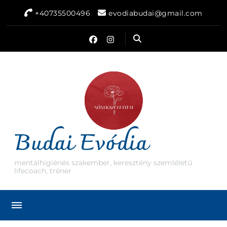
+40735500496
evodiabudai@gmail.com
Budai Evódia
mentálhigiénés szakember, keresztény szemléletű
lifecoach, tréner