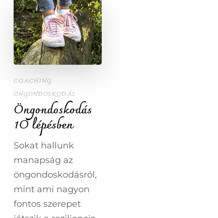
COACHING
ÖNGONDOSKODÁS
Öngondoskodás
1O lépésben
Sokat hallunk
manapság az
öngondoskodásról,
mint ami nagyon
fontos szerepet