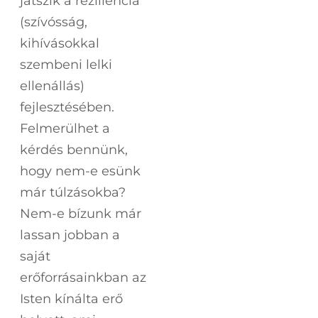
játszik a reziliencia
(szívósság,
kihívásokkal
szembeni lelki
ellenállás)
fejlesztésében.
Felmerülhet a
kérdés bennünk,
hogy nem-e esünk
már túlzásokba?
Nem-e bízunk már
lassan jobban a
saját
erőforrásainkban az
Isten kínálta erő