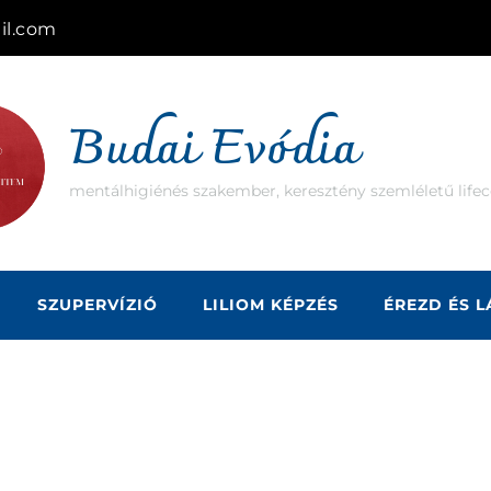
il.com
Budai Evódia
mentálhigiénés szakember, keresztény szemléletű lifec
SZUPERVÍZIÓ
LILIOM KÉPZÉS
ÉREZD ÉS 