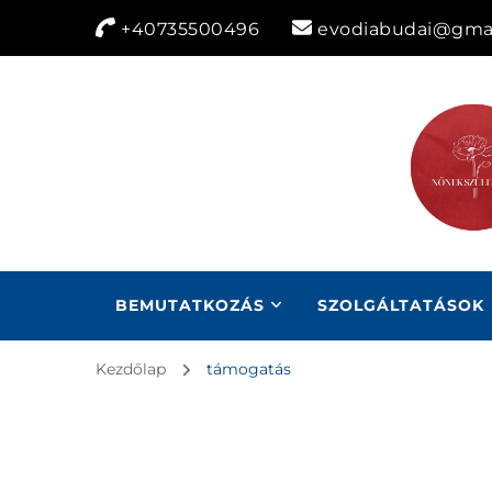
+40735500496
evodiabudai@gma
BEMUTATKOZÁS
SZOLGÁLTATÁSOK
Kezdőlap
támogatás