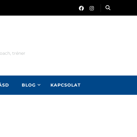
oach, tréner
LÁSD
BLOG
KAPCSOLAT