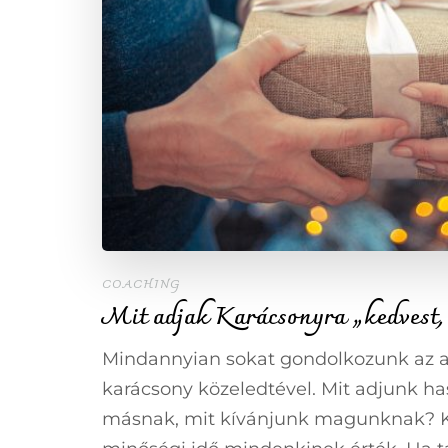
COACHING
Mit adjak Karácsonyra „kedvest, 
Mindannyian sokat gondolkozunk az a
karácsony közeledtével. Mit adjunk ha
másnak, mit kívánjunk magunknak? K