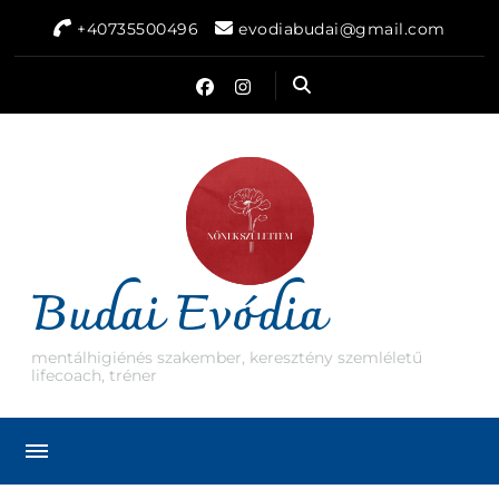
+40735500496
evodiabudai@gmail.com
Budai Evódia
mentálhigiénés szakember, keresztény szemléletű
lifecoach, tréner