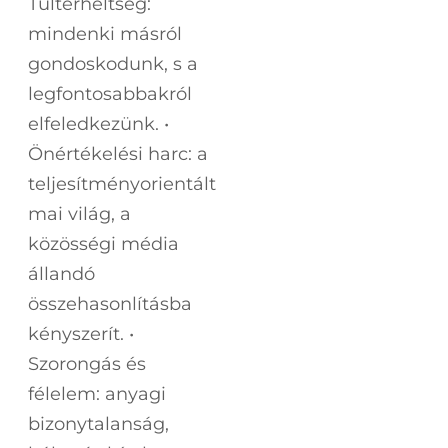
Túlterheltség:
mindenki másról
gondoskodunk, s a
legfontosabbakról
elfeledkezünk. •
Önértékelési harc: a
teljesítményorientált
mai világ, a
közösségi média
állandó
összehasonlításba
kényszerít. •
Szorongás és
félelem: anyagi
bizonytalanság,