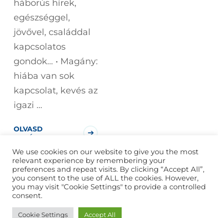
háborús hírek,
egészséggel,
jövővel, családdal
kapcsolatos
gondok… • Magány:
hiába van sok
kapcsolat, kevés az
igazi …
OLVASD
TOVÁBB!
We use cookies on our website to give you the most
relevant experience by remembering your
preferences and repeat visits. By clicking “Accept All”,
you consent to the use of ALL the cookies. However,
you may visit "Cookie Settings" to provide a controlled
consent.
2026
Budai Evódia
Minden jog fenntartva. Készítette
Cookie Settings
Accept All