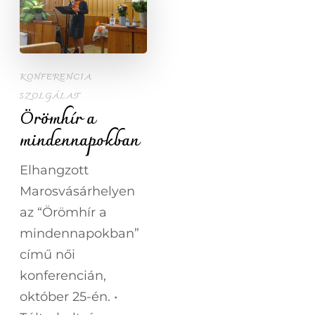
KONFERENCIA
SZOLGÁLAT
Örömhír a
mindennapokban
Elhangzott
Marosvásárhelyen
az “Örömhír a
mindennapokban”
című női
konferencián,
október 25-én. •