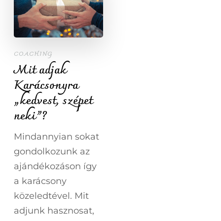
COACHING
Mit adjak
Karácsonyra
„kedvest, szépet
neki”?
Mindannyian sokat
gondolkozunk az
ajándékozáson így
a karácsony
közeledtével. Mit
adjunk hasznosat,