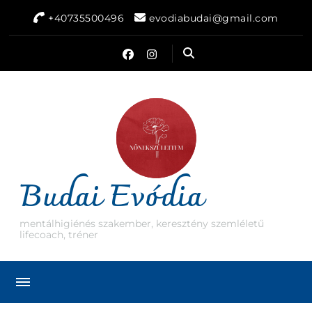
+40735500496
evodiabudai@gmail.com
Budai Evódia
mentálhigiénés szakember, keresztény szemléletű
lifecoach, tréner