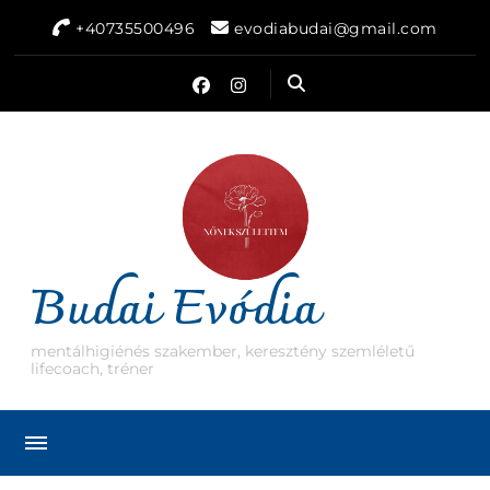
+40735500496
evodiabudai@gmail.com
Budai Evódia
mentálhigiénés szakember, keresztény szemléletű
lifecoach, tréner