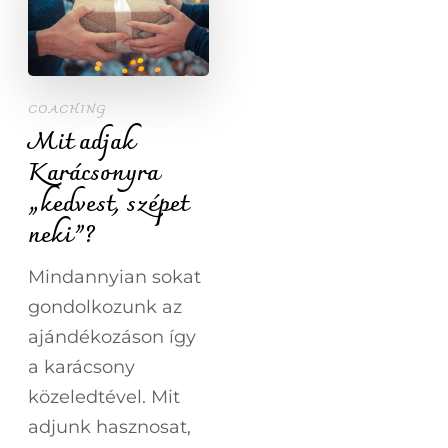
COACHING
Mit adjak
Karácsonyra
„kedvest, szépet
neki”?
Mindannyian sokat
gondolkozunk az
ajándékozáson így
a karácsony
közeledtével. Mit
adjunk hasznosat,