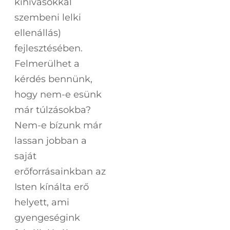
kihívásokkal
szembeni lelki
ellenállás)
fejlesztésében.
Felmerülhet a
kérdés bennünk,
hogy nem-e esünk
már túlzásokba?
Nem-e bízunk már
lassan jobban a
saját
erőforrásainkban az
Isten kínálta erő
helyett, ami
gyengeségink