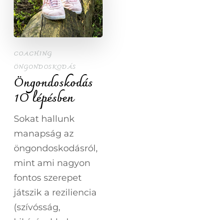
COACHING
ÖNGONDOSKODÁS
Öngondoskodás
1O lépésben
Sokat hallunk
manapság az
öngondoskodásról,
mint ami nagyon
fontos szerepet
játszik a reziliencia
(szívósság,