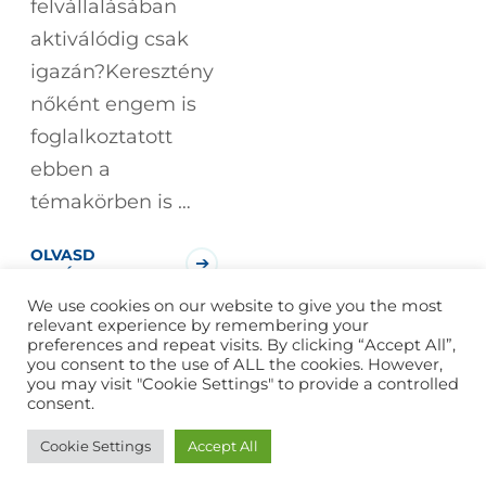
felvállalásában
aktiválódig csak
igazán?Keresztény
nőként engem is
foglalkoztatott
ebben a
témakörben is …
OLVASD
TOVÁBB!
We use cookies on our website to give you the most
relevant experience by remembering your
preferences and repeat visits. By clicking “Accept All”,
you consent to the use of ALL the cookies. However,
you may visit "Cookie Settings" to provide a controlled
consent.
2026
Budai Evódia
Minden jog fenntartva. Készítette
Cookie Settings
Accept All
a
Starwebs
.