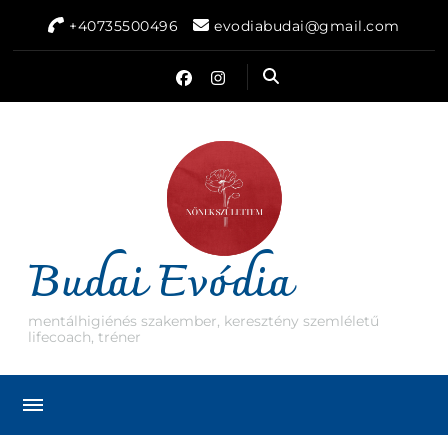
+40735500496
evodiabudai@gmail.com
Budai Evódia
mentálhigiénés szakember, keresztény szemléletű
lifecoach, tréner