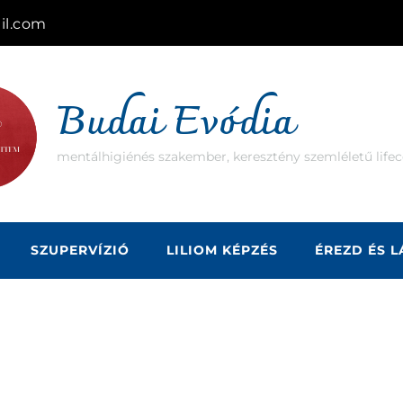
il.com
Budai Evódia
mentálhigiénés szakember, keresztény szemléletű lifec
SZUPERVÍZIÓ
LILIOM KÉPZÉS
ÉREZD ÉS 