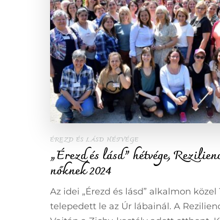
ÉREZD ÉS LÁSD HÉTVÉGE
„Érezd és lásd” hétvége, Rezilien
nőknek 2024
Az idei „Érezd és lásd” alkalmon közel
telepedett le az Úr lábainál. A Rezilie