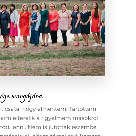
vége margójára
rt csata, hogy elmentem! Tartottam
gaim elterelik a figyelmem másokról
ott lenni. Nem is jutottak eszembe.