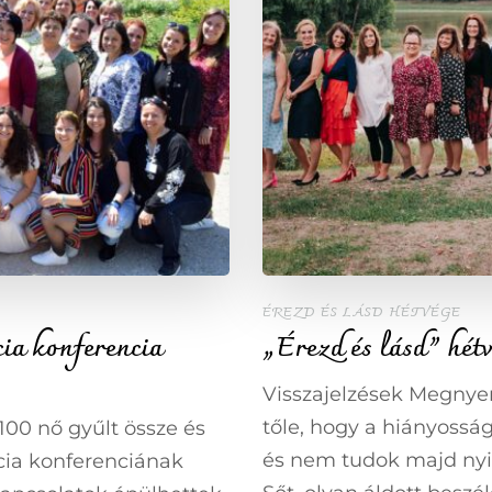
ÉREZD ÉS LÁSD HÉTVÉGE
cia konferencia
„Érezd és lásd” hét
Visszajelzések Megnye
tőle, hogy a hiányossá
 100 nő gyűlt össze és
és nem tudok majd nyit
ncia konferenciának