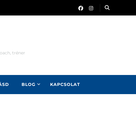
oach, tréner
LÁSD
BLOG
KAPCSOLAT