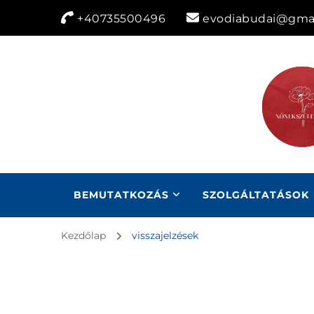
+40735500496
evodiabudai@gma
BEMUTATKOZÁS
SZOLGÁLTATÁSOK
Kezdőlap
visszajelzések