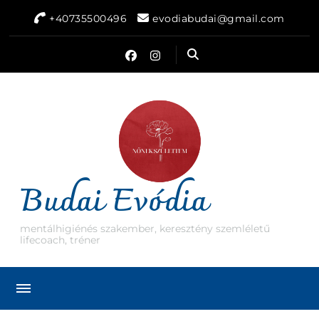
+40735500496
evodiabudai@gmail.com
Budai Evódia
mentálhigiénés szakember, keresztény szemléletű
lifecoach, tréner