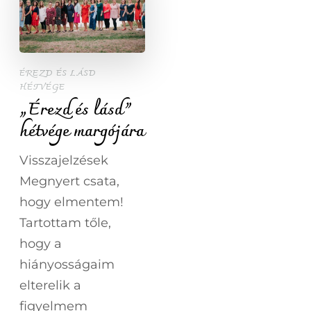
ÉREZD ÉS LÁSD
HÉTVÉGE
„Érezd és lásd”
hétvége margójára
Visszajelzések
Megnyert csata,
hogy elmentem!
Tartottam tőle,
hogy a
hiányosságaim
elterelik a
figyelmem