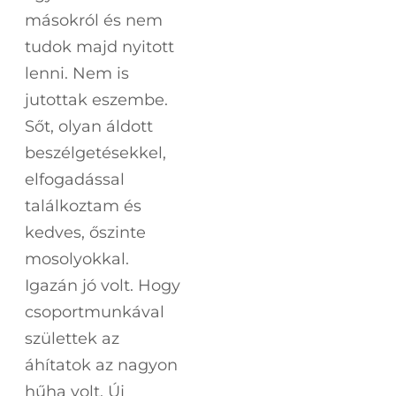
másokról és nem
tudok majd nyitott
lenni. Nem is
jutottak eszembe.
Sőt, olyan áldott
beszélgetésekkel,
elfogadással
találkoztam és
kedves, őszinte
mosolyokkal.
Igazán jó volt. Hogy
csoportmunkával
születtek az
áhítatok az nagyon
hűha volt. Új