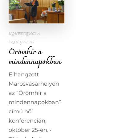
KONFERENCIA
SZOLGÁLAT
Örömhír a
mindennapokban
Elhangzott
Marosvásárhelyen
az “Örömhír a
mindennapokban”
című női
konferencián,
október 25-én. •