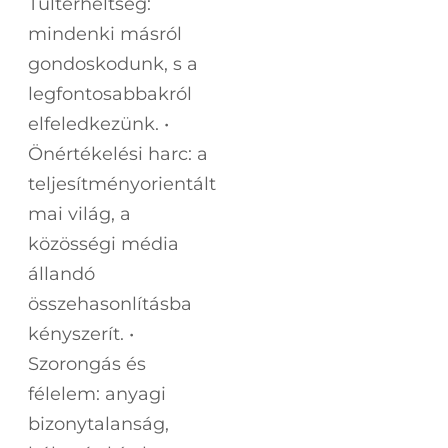
Túlterheltség:
mindenki másról
gondoskodunk, s a
legfontosabbakról
elfeledkezünk. •
Önértékelési harc: a
teljesítményorientált
mai világ, a
közösségi média
állandó
összehasonlításba
kényszerít. •
Szorongás és
félelem: anyagi
bizonytalanság,