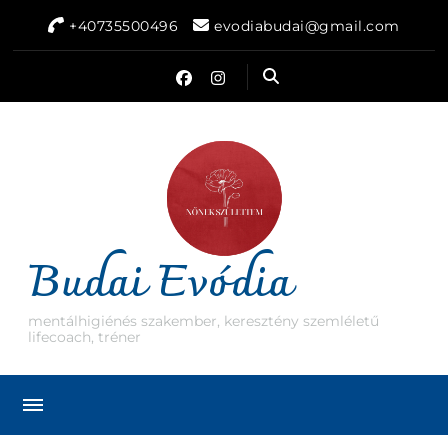
+40735500496
evodiabudai@gmail.com
Budai Evódia
mentálhigiénés szakember, keresztény szemléletű
lifecoach, tréner