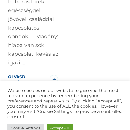
háborús hírek,
egészséggel,
jövővel, családdal
kapcsolatos
gondok… • Magány:
hiába van sok
kapcsolat, kevés az
igazi …
OLVASD
TOVÁBB!
We use cookies on our website to give you the most
relevant experience by remembering your
preferences and repeat visits. By clicking “Accept All”,
you consent to the use of ALL the cookies. However,
you may visit "Cookie Settings" to provide a controlled
consent.
2026
Budai Evódia
Minden jog fenntartva. Készítette
Cookie Settings
Accept All