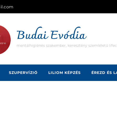
il.com
Budai Evódia
mentálhigiénés szakember, keresztény szemléletű lifec
SZUPERVÍZIÓ
LILIOM KÉPZÉS
ÉREZD ÉS 