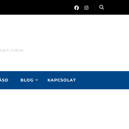
oach, tréner
LÁSD
BLOG
KAPCSOLAT