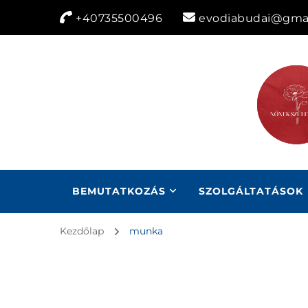
+40735500496
evodiabudai@gma
BEMUTATKOZÁS
SZOLGÁLTATÁSOK
Kezdőlap
munka