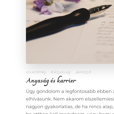
COACHING
HÁZASSÁG
MISSZIÓ
Anyaság és karrier
Úgy gondolom a legfontosabb ebben 
elhívásunk. Nem akarom elszellemiesí
nagyon gyakorlatias, de ha nincs alap,