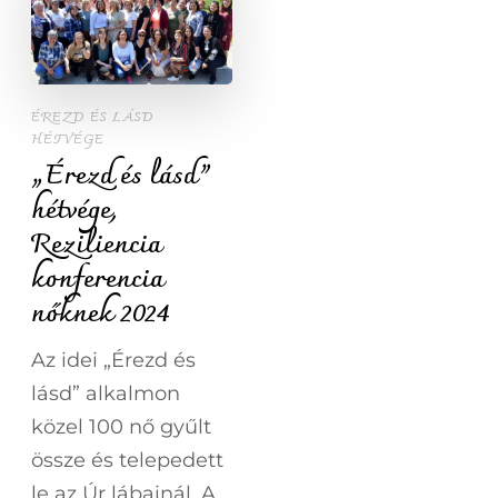
ÉREZD ÉS LÁSD
HÉTVÉGE
„Érezd és lásd”
hétvége,
Reziliencia
konferencia
nőknek 2024
Az idei „Érezd és
lásd” alkalmon
közel 100 nő gyűlt
össze és telepedett
le az Úr lábainál. A