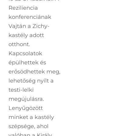
Reziliencia
konferenciának
Vajtán a Zichy-
kastély adott
otthont.
Kapcsolatok
épülhettek és
erősödhettek meg,
lehetőség nyílt a
testi-lelki
megújulásra.
Lenyűgözött
minket a kastély
szépsége, ahol
valóban a Király