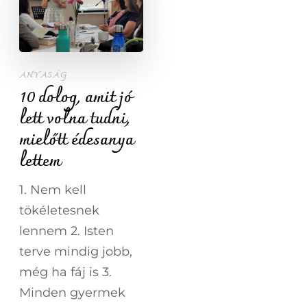
ANYASÁG
10 dolog, amit jó
lett volna tudni,
mielőtt édesanya
lettem
1. Nem kell
tökéletesnek
lennem 2. Isten
terve mindig jobb,
még ha fáj is 3.
Minden gyermek