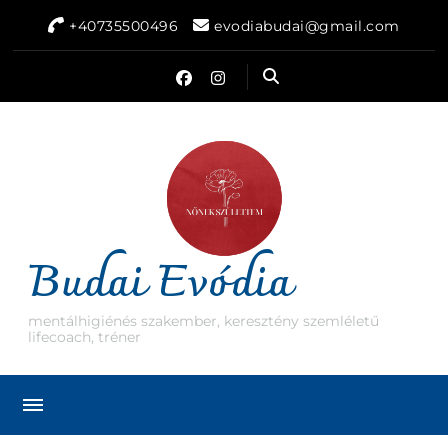
+40735500496
evodiabudai@gmail.com
Budai Evódia
mentálhigiénés szakember, keresztény szemléletű
lifecoach, tréner