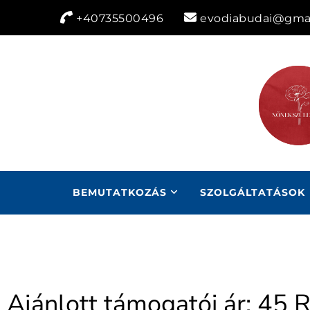
+40735500496
evodiabudai@gma
BEMUTATKOZÁS
SZOLGÁLTATÁSOK
Ajánlott támogatói ár: 45 