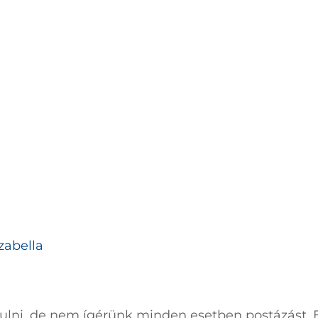
zabella
dulni, de nem ígérünk minden esetben postázást. 