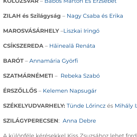
KOLOZSVÁR
–
Babos Márton És Erzsébet
ZILAH és Szilágyság
–
Nagy Csaba és Erika
MAROSVÁSÁRHELY
–
Liszkai Iringó
CSÍKSZEREDA
–
Hāinealā Renáta
BARÓT
–
Annamária Györfi
SZATMÁRNÉMETI
–
Rebeka Szabó
ÉRSZŐLLŐS
–
Kelemen Napsugár
SZÉKELYUDVARHELY:
Tünde Lőrincz
és
Mihály I
SZILÁGYPERECSEN
:
Anna Debre
A különféle kérésekkel Kiss Zsuzsához lehet for