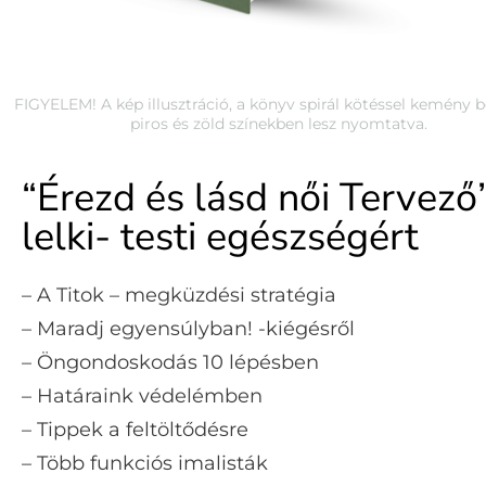
FIGYELEM! A kép illusztráció, a könyv spirál kötéssel kemény b
piros és zöld színekben lesz nyomtatva.
“Érezd és lásd női Tervező
lelki- testi egészségért
– A Titok – megküzdési stratégia
– Maradj egyensúlyban! -kiégésről
– Öngondoskodás 10 lépésben
– Határaink védelémben
– Tippek a feltöltődésre
– Több funkciós imalisták