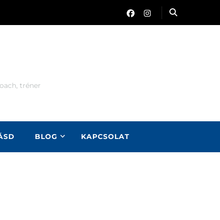
oach, tréner
LÁSD
BLOG
KAPCSOLAT