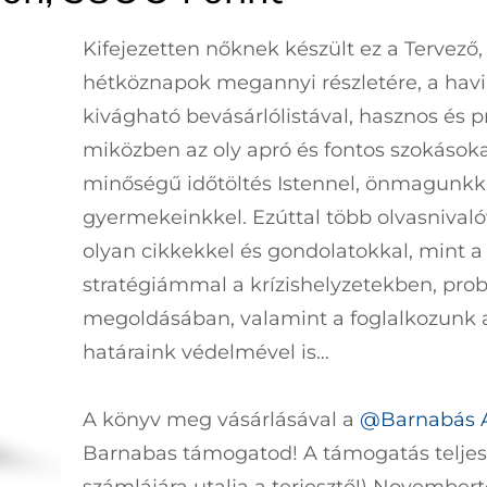
Kifejezetten nőknek készült ez a Tervező, 
hétköznapok megannyi részletére, a havi 
kivágható bevásárlólistával, hasznos és p
miközben az oly apró és fontos szokásokat 
minőségű időtöltés Istennel, önmagunkka
gyermekeinkkel. Ezúttal több olvasnivalóv
olyan cikkekkel és gondolatokkal, mint
stratégiámmal a krízishelyzetekben, pro
megoldásában, valamint a foglalkozunk a 
határaink védelmével is…
A könyv meg vásárlásával a
@Barnabás A
Barnabas támogatod! A támogatás teljes 
számlájára utalja a terjesztő!) Novembertő