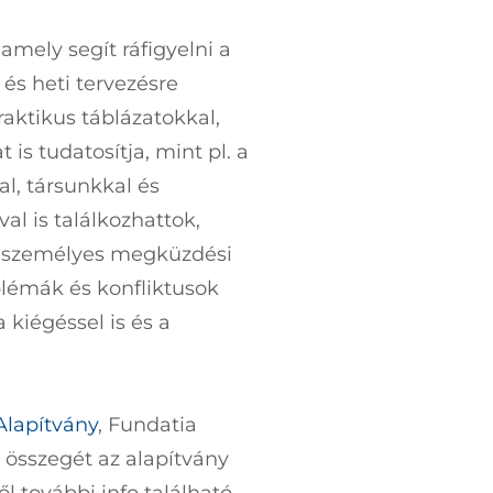
amely segít ráfigyelni a
és heti tervezésre
raktikus táblázatokkal,
is tudatosítja, mint pl. a
l, társunkkal és
al is találkozhattok,
 a személyes megküzdési
blémák és konfliktusok
kiégéssel is és a
lapítvány
, Fundatia
összegét az alapítvány
l további info található