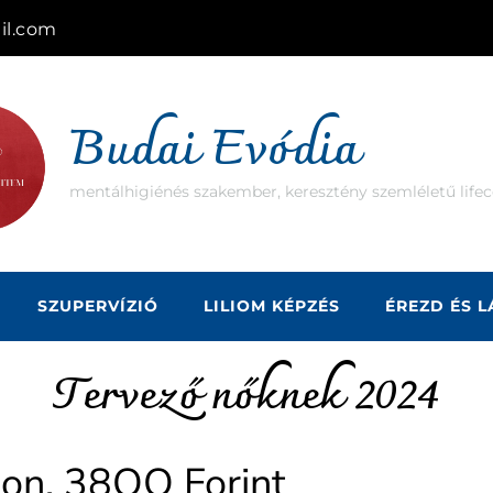
il.com
Budai Evódia
mentálhigiénés szakember, keresztény szemléletű lifec
SZUPERVÍZIÓ
LILIOM KÉPZÉS
ÉREZD ÉS 
Tervező nőknek 2024
Ron, 38OO Forint