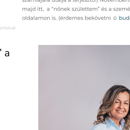
majd itt, a “nőnek születtem” és a szem
oldalamon is. (érdemes bekövetni ☺
bud
orítóval
” a